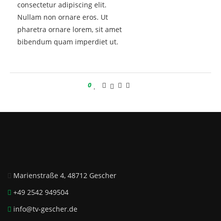
consectetur adipiscing elit.
Nullam non ornare eros. Ut
pharetra ornare lorem, sit amet
bibendum quam imperdiet ut.
0
Marienstraße 4, 48712 Gescher
+49 2542 949504
info@tv-gescher.de