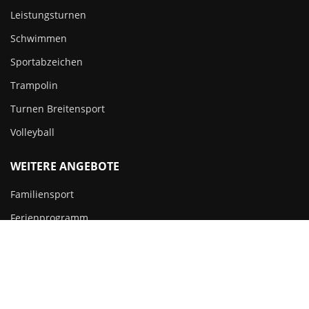
Leistungsturnen
Schwimmen
Sportabzeichen
Trampolin
Turnen Breitensport
Volleyball
WEITERE ANGEBOTE
Familiensport
Ferienprogramm
Sportabzeichen
Copyright 2023 – Alle Rechte vorbehalten. Entworfen und
entwickelt von
Werbeagentur Unbunt