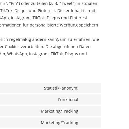
", "Pin") oder zu teilen (z. B. "Tweet") in sozialen
ikTok, Disqus und Pinterest. Dieser Inhalt ist mit
sApp, Instagram, TikTok, Disqus und Pinterest
formationen für personalisierte Werbung speichern
e sich regelmäßig ändern kann), um zu erfahren, wie
ser Cookies verarbeiten. Die abgerufenen Daten
dIn, WhatsApp, Instagram, TikTok, Disqus und
Statistik (anonym)
Consent
to
Funktional
service
Consent
elementor
to
Marketing/Tracking
service
Consent
wordpress
to
Marketing/Tracking
service
Consent