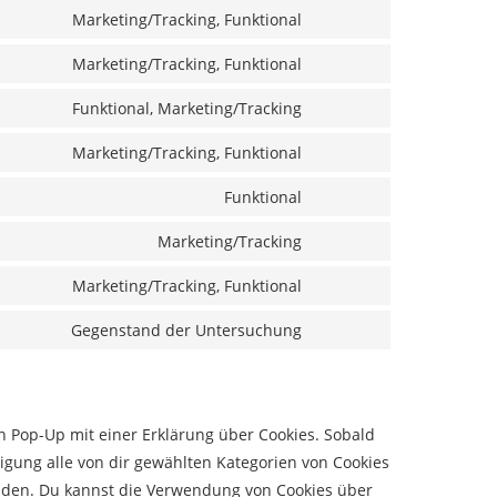
google-
to
Marketing/Tracking, Funktional
fonts
service
Consent
google-
to
Marketing/Tracking, Funktional
maps
service
Consent
youtube
to
Funktional, Marketing/Tracking
service
Consent
facebook
to
Marketing/Tracking, Funktional
service
Consent
twitter
to
Funktional
service
Consent
linkedin
to
Marketing/Tracking
service
Consent
whatsapp
to
Marketing/Tracking, Funktional
service
Consent
instagram
to
Gegenstand der Untersuchung
service
Consent
tiktok
to
service
sonstiges
n Pop-Up mit einer Erklärung über Cookies. Sobald
lligung alle von dir gewählten Kategorien von Cookies
enden. Du kannst die Verwendung von Cookies über