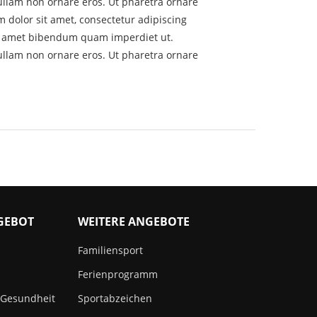
Nullam non ornare eros. Ut pharetra ornare
dolor sit amet, consectetur adipiscing
sit amet bibendum quam imperdiet ut.
Nullam non ornare eros. Ut pharetra ornare
GEBOT
WEITERE ANGEBOTE
Familiensport
Ferienprogramm
 Gesundheit
Sportabzeichen