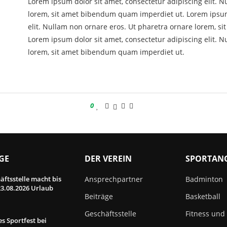
Lorem ipsum dolor sit amet, consectetur adipiscing elit. 
lorem, sit amet bibendum quam imperdiet ut. Lorem ipsum 
elit. Nullam non ornare eros. Ut pharetra ornare lorem, 
Lorem ipsum dolor sit amet, consectetur adipiscing elit. 
lorem, sit amet bibendum quam imperdiet ut.
0
GE
DER VEREIN
SPORTAN
äftsstelle macht bis
Ansprechpartner
Badminton
3.08.2026 Urlaub
Beiträge
Basketball
Geschäftsstelle
Fitness und
s Sportfest bei