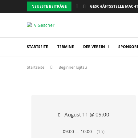
NEUESTE BEITRÄGE
GESCHÄFTSSTELLE MACHT 
BOT
RE
OTE
nsport
STARTSEITE
TERMINE
DER VEREIN
SPONSOR
programm
zeichen
Startseite
Beginner Jujitsu
en
August 11 @ 09:00
n
09:00 — 10:00
(1h)