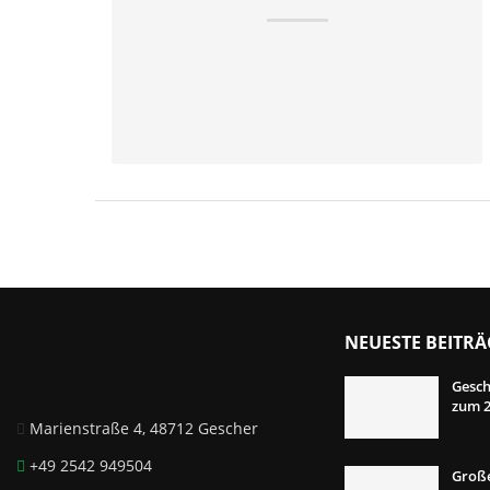
NEUESTE BEITRÄ
Gesch
zum 2
Marienstraße 4, 48712 Gescher
+49 2542 949504
Große