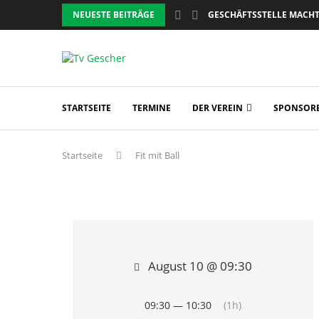
NEUESTE BEITRÄGE
GESCHÄFTSSTELLE MACHT 
BOT
RE
OTE
nsport
STARTSEITE
TERMINE
DER VEREIN
SPONSOR
programm
zeichen
Startseite
Fit mit Ball
en
August 10 @ 09:30
n
09:30 — 10:30
(1h)