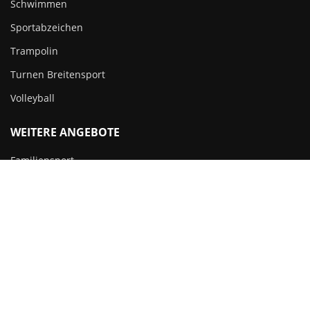
Schwimmen
Sportabzeichen
Trampolin
Turnen Breitensport
Volleyball
WEITERE ANGEBOTE
Familiensport
Ferienprogramm
Sportabzeichen
Copyright 2023 – Alle Rechte vorbehalten. Entworfen und
entwickelt von
Werbeagentur Unbunt
Impressum
·
Datenschutz
·
Cookie-Richtlinie
·
Kontakt