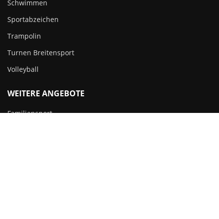
Schwimmen
Sportabzeichen
Trampolin
Turnen Breitensport
Volleyball
WEITERE ANGEBOTE
Familiensport
Ferienprogramm
Sportabzeichen
Copyright 2023 – Alle Rechte vorbehalten. Entworfen und
entwickelt von
Werbeagentur Unbunt
Impressum
·
Datenschutz
·
Cookie-Richtlinie
·
Kontakt