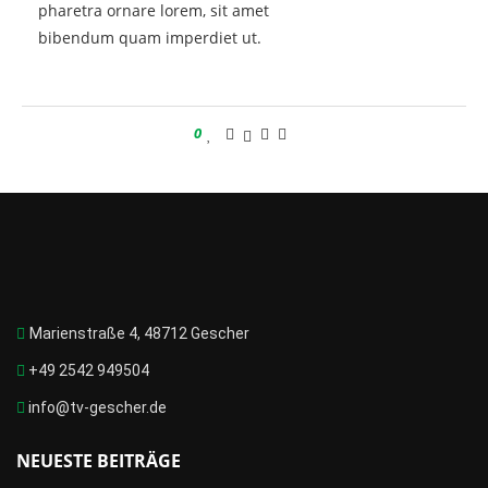
pharetra ornare lorem, sit amet
bibendum quam imperdiet ut.
0
Marienstraße 4, 48712 Gescher
+49 2542 949504
info@tv-gescher.de
NEUESTE BEITRÄGE