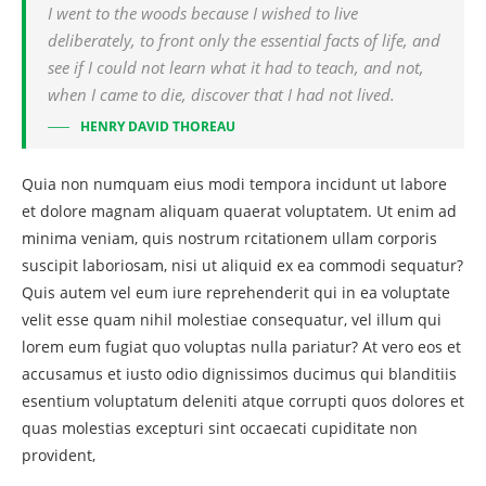
I went to the woods because I wished to live
deliberately, to front only the essential facts of life, and
see if I could not learn what it had to teach, and not,
when I came to die, discover that I had not lived.
HENRY DAVID THOREAU
Quia non numquam eius modi tempora incidunt ut labore
et dolore magnam aliquam quaerat voluptatem. Ut enim ad
minima veniam, quis nostrum rcitationem ullam corporis
suscipit laboriosam, nisi ut aliquid ex ea commodi sequatur?
Quis autem vel eum iure reprehenderit qui in ea voluptate
velit esse quam nihil molestiae consequatur, vel illum qui
lorem eum fugiat quo voluptas nulla pariatur? At vero eos et
accusamus et iusto odio dignissimos ducimus qui blanditiis
esentium voluptatum deleniti atque corrupti quos dolores et
quas molestias excepturi sint occaecati cupiditate non
provident,