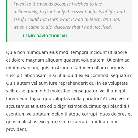
I went to the woods because I wished to live
deliberately, to front only the essential facts of life, and
see if I could not learn what it had to teach, and not,
when I came to die, discover that I had not lived.
HENRY DAVID THOREAU
Quia non numquam eius modi tempora incidunt ut labore
et dolore magnam aliquam quaerat voluptatem. Ut enim ad
minima veniam, quis nostrum rcitationem ullam corporis
suscipit laboriosam, nisi ut aliquid ex ea commodi sequatur?
Quis autem vel eum iure reprehenderit qui in ea voluptate
velit esse quam nihil molestiae consequatur, vel illum qui
lorem eum fugiat quo voluptas nulla pariatur? At vero eos et
accusamus et iusto odio dignissimos ducimus qui blanditiis
esentium voluptatum deleniti atque corrupti quos dolores et
quas molestias excepturi sint occaecati cupiditate non
provident,