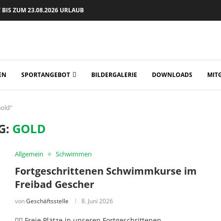
BIS ZUM 23.08.2026 URLAUB
EN
SPORTANGEBOT
BILDERGALERIE
DOWNLOADS
MIT
Gold"
G:
GOLD
Allgemein
Schwimmen
Fortgeschrittenen Schwimmkurse im
Freibad Gescher
von
Geschäftsstelle
8. Juni 2026
🏊‍♂️ Freie Plätze in unseren Fortgeschrittenen