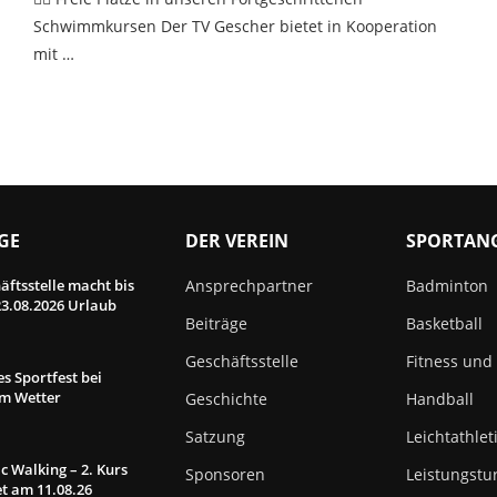
Schwimmkursen Der TV Gescher bietet in Kooperation
mit …
GE
DER VEREIN
SPORTAN
äftsstelle macht bis
Ansprechpartner
Badminton
3.08.2026 Urlaub
Beiträge
Basketball
Geschäftsstelle
Fitness und
s Sportfest bei
em Wetter
Geschichte
Handball
Satzung
Leichtathlet
c Walking – 2. Kurs
Sponsoren
Leistungstu
et am 11.08.26