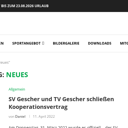
BIS ZUM 23.08.2026 URLAUB
EN
SPORTANGEBOT
BILDERGALERIE
DOWNLOADS
MIT
Neues"
G:
NEUES
Allgemein
SV Gescher und TV Gescher schließen
Kooperationsvertrag
von
Daniel
11. April 2022
Am Donnerstag, 31. März 2022 wurde es offiziell – der SV