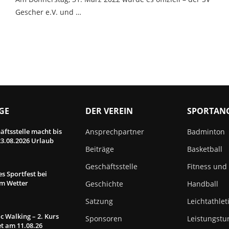
Gescher e.V. und …
GE
DER VEREIN
SPORTAN
äftsstelle macht bis
Ansprechpartner
Badminton
3.08.2026 Urlaub
Beiträge
Basketball
Geschäftsstelle
Fitness und
s Sportfest bei
em Wetter
Geschichte
Handball
Satzung
Leichtathlet
c Walking – 2. Kurs
Sponsoren
Leistungstu
et am 11.08.26