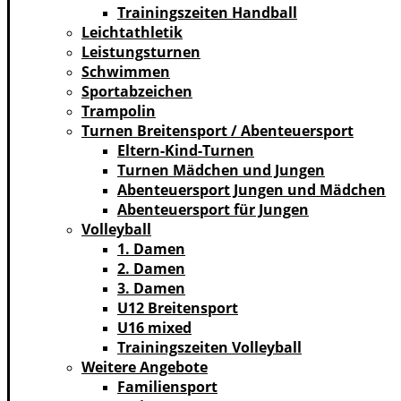
Trainingszeiten Handball
Leichtathletik
Leistungsturnen
Schwimmen
Sportabzeichen
Trampolin
Turnen Breitensport / Abenteuersport
Eltern-Kind-Turnen
Turnen Mädchen und Jungen
Abenteuersport Jungen und Mädchen
Abenteuersport für Jungen
Volleyball
1. Damen
2. Damen
3. Damen
U12 Breitensport
U16 mixed
Trainingszeiten Volleyball
Weitere Angebote
Familiensport