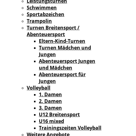
Leistungsturnen
Schwimmen
Sportabzeichen
Trampolin
Turnen Breitensport /
Abenteuersport
Eltern-Kind-Turnen
Turnen Mädchen und
Jungen
Abenteuersport Jungen
und Mädchen
Abenteuersport für
Jungen
Volleyball
1. Damen
2. Damen
3. Damen
U12 Breitensport
U16 mixed
Trainingszeiten Volleyball
Weitere Angebote