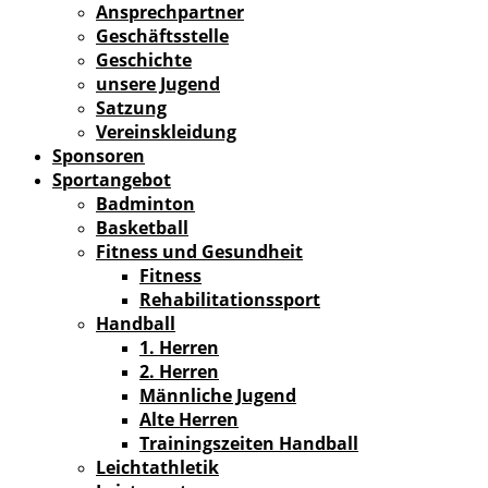
Ansprechpartner
Geschäftsstelle
Geschichte
unsere Jugend
Satzung
Vereinskleidung
Sponsoren
Sportangebot
Badminton
Basketball
Fitness und Gesundheit
Fitness
Rehabilitationssport
Handball
1. Herren
2. Herren
Männliche Jugend
Alte Herren
Trainingszeiten Handball
Leichtathletik