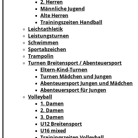
2. Herren
Männliche Jugend
Alte Herren
Trainingszeiten Handball
Leichtathletik
Leistungsturnen
Schwimmen
Sportabzeichen
Trampolin
Turnen Breitensport / Abenteuersport
Eltern-Kind-Turnen
Turnen Mädchen und Jungen
Abenteuersport Jungen und Mädchen
Abenteuersport für Jungen
Volleyball
1. Damen
2. Damen
3. Damen
U12 Breitensport
U16 mixed
Trainingszeiten Volleyball