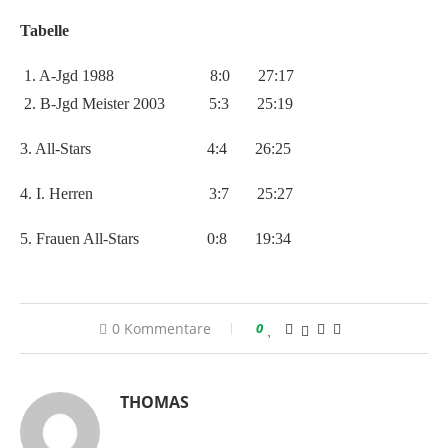
Tabelle
1. A-Jgd 1988
8:0
27:17
2. B-Jgd Meister 2003
5:3
25:19
3. All-Stars
4:4
26:25
4. I. Herren
3:7
25:27
5. Frauen All-Stars
0:8
19:34
0 Kommentare
0
THOMAS